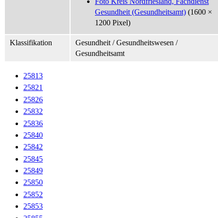
Foto Kreis Nordfriesland, Fachdienst
Gesundheit (Gesundheitsamt)
(1600 ×
1200 Pixel)
Klassifikation
Gesundheit / Gesundheitswesen /
Gesundheitsamt
25813
25821
25826
25832
25836
25840
25842
25845
25849
25850
25852
25853