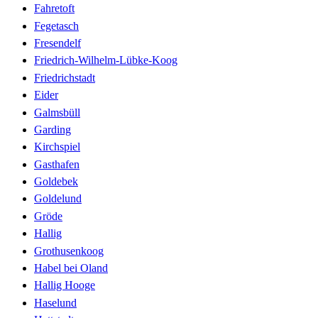
Fahretoft
Fegetasch
Fresendelf
Friedrich-Wilhelm-Lübke-Koog
Friedrichstadt
Eider
Galmsbüll
Garding
Kirchspiel
Gasthafen
Goldebek
Goldelund
Gröde
Hallig
Grothusenkoog
Habel bei Oland
Hallig Hooge
Haselund