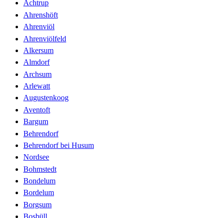
Achtrup
Ahrenshöft
Ahrenviöl
Ahrenviölfeld
Alkersum
Almdorf
Archsum
Arlewatt
Augustenkoog
Aventoft
Bargum
Behrendorf
Behrendorf bei Husum
Nordsee
Bohmstedt
Bondelum
Bordelum
Borgsum
Bosbüll