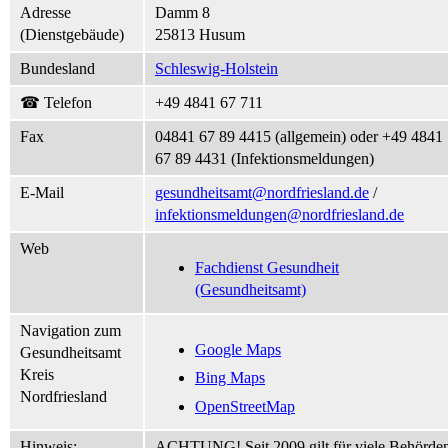
Adresse
Damm 8
(Dienstgebäude)
25813 Husum
Bundesland
Schleswig-Holstein
☎ Telefon
+49 4841 67 711
Fax
04841 67 89 4415 (allgemein) oder +49 4841
67 89 4431 (Infektionsmeldungen)
E-Mail
gesundheitsamt@nordfriesland.de
/
infektionsmeldungen@nordfriesland.de
Web
Fachdienst Gesundheit
(Gesundheitsamt)
Navigation zum
Google Maps
Gesundheitsamt
Kreis
Bing Maps
Nordfriesland
OpenStreetMap
Hinweis:
ACHTUNG! Seit 2009 gilt für viele Behörde