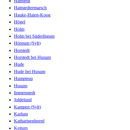
Hattstedt
Hattstedtermarsch
Hauke-Haien-Koog
Högel
Holm
Holm bei Süderlügum
Hörnum (Sylt)
Horstedt
Horstedt bei Husum
Hude
Hude bei Husum
Humptrup
Husum
Immenstedt
Joldelund
Kampen (Sylt)
Karlum
Katharinenheerd
Keitum