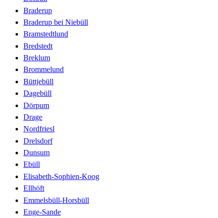
Braderup
Braderup bei Niebüll
Bramstedtlund
Bredstedt
Breklum
Brommelund
Büttjebüll
Dagebüll
Dörpum
Drage
Nordfriesl
Drelsdorf
Dunsum
Ebüll
Elisabeth-Sophien-Koog
Ellhöft
Emmelsbüll-Horsbüll
Enge-Sande