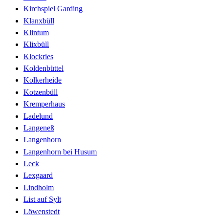
Kirchspiel Garding
Klanxbüll
Klintum
Klixbüll
Klockries
Koldenbüttel
Kolkerheide
Kotzenbüll
Kremperhaus
Ladelund
Langeneß
Langenhorn
Langenhorn bei Husum
Leck
Lexgaard
Lindholm
List auf Sylt
Löwenstedt