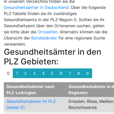
In unserem Verzeichnis finden sie die
Gesundheitsämter in Deutschland
. Über die folgende
PLZ-Tabelle finden sie ihr zuständiges
Gesundheitsamts in der PLZ-Region 0. Sollten sie ihr
Gesundheitsamt über den Ortsnamen suchen, gehen
sie bitte über die
Ortsseiten
. Alternativ können sie die
Übersicht der
Bundesländer
für eine regionale Suche
verwenden.
Gesundheitsämter in den
PLZ Gebieten:
0
1
2
3
4
5
6
7
8
9
Gesundheitsämter nach
Gesundheitsämter in 
PLZ-Leitregion
Regionen
Gesundheitsämter im PLZ-
Dresden, Riesa, Meißen
Gebiet 01
Bischofswerda