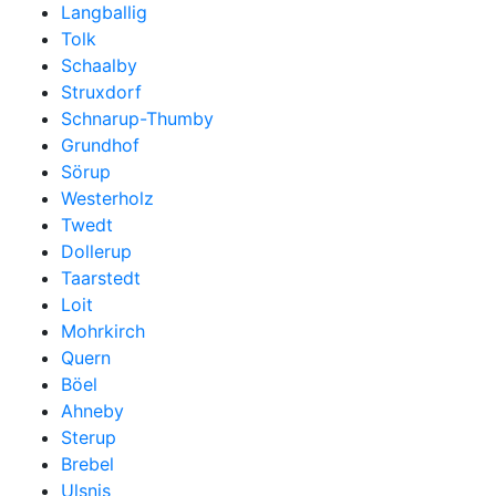
Langballig
Tolk
Schaalby
Struxdorf
Schnarup-Thumby
Grundhof
Sörup
Westerholz
Twedt
Dollerup
Taarstedt
Loit
Mohrkirch
Quern
Böel
Ahneby
Sterup
Brebel
Ulsnis