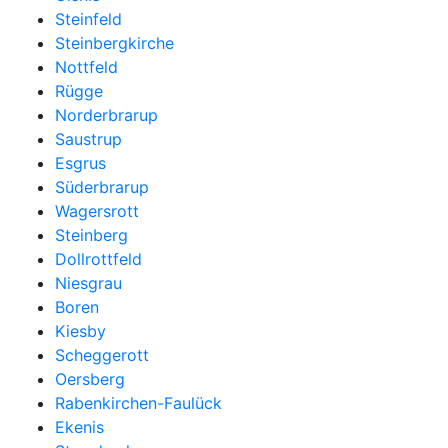
Steinfeld
Steinbergkirche
Nottfeld
Rügge
Norderbrarup
Saustrup
Esgrus
Süderbrarup
Wagersrott
Steinberg
Dollrottfeld
Niesgrau
Boren
Kiesby
Scheggerott
Oersberg
Rabenkirchen-Faulück
Ekenis