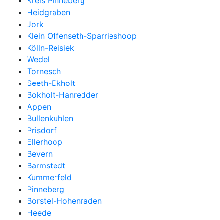
Kreis Pinneberg
Heidgraben
Jork
Klein Offenseth-Sparrieshoop
Kölln-Reisiek
Wedel
Tornesch
Seeth-Ekholt
Bokholt-Hanredder
Appen
Bullenkuhlen
Prisdorf
Ellerhoop
Bevern
Barmstedt
Kummerfeld
Pinneberg
Borstel-Hohenraden
Heede