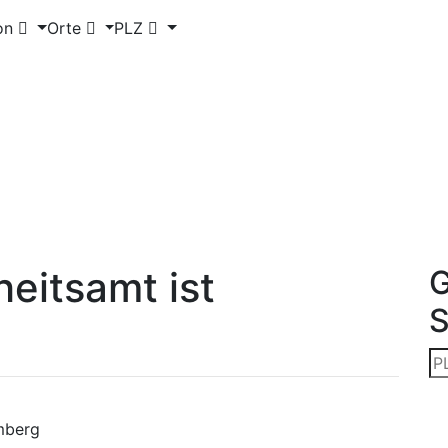
on
Orte
PLZ
eitsamt ist
G
mberg