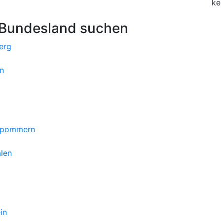
ke
 Bundesland suchen
erg
n
orpommern
len
in