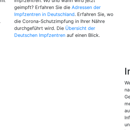
mit
Impfzentren. Wo und wann wird jetzt
geimpft? Erfahren Sie die
Adressen der
Impfzentren in Deutschland
. Erfahren Sie, wo
.
die Corona-Schutzimpfung in Ihrer Nähre
durchgeführt wird. Die
Übersicht der
Deutschen Impfzentren
auf einen Blick.
I
We
na
Ge
me
au
In
un