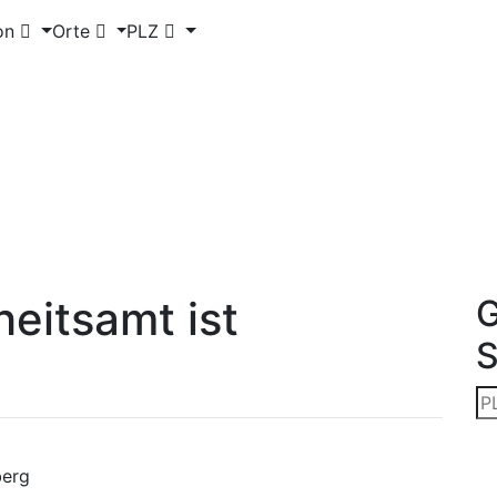
on
Orte
PLZ
eitsamt ist
G
berg