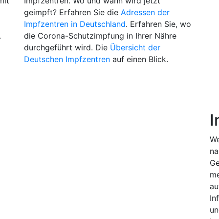
mit
Impfzentren. Wo und wann wird jetzt
geimpft? Erfahren Sie die
Adressen der
Impfzentren in Deutschland
. Erfahren Sie, wo
.
die Corona-Schutzimpfung in Ihrer Nähre
durchgeführt wird. Die
Übersicht der
Deutschen Impfzentren
auf einen Blick.
I
We
na
Ge
me
au
In
un