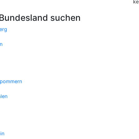
ke
 Bundesland suchen
erg
n
orpommern
len
in