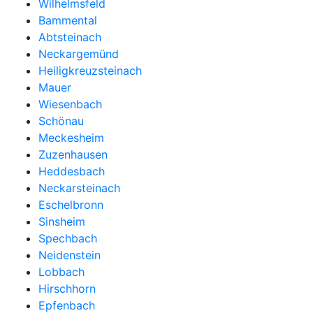
Wilhelmsfeld
Bammental
Abtsteinach
Neckargemünd
Heiligkreuzsteinach
Mauer
Wiesenbach
Schönau
Meckesheim
Zuzenhausen
Heddesbach
Neckarsteinach
Eschelbronn
Sinsheim
Spechbach
Neidenstein
Lobbach
Hirschhorn
Epfenbach