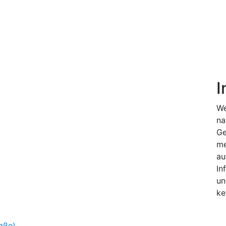
I
We
na
Ge
me
au
In
un
ke
aße)