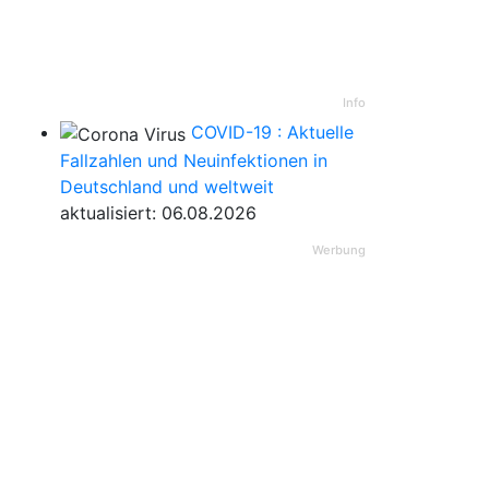
Info
COVID-19 : Aktuelle
Fallzahlen und Neuinfektionen in
Deutschland und weltweit
aktualisiert: 06.08.2026
Werbung