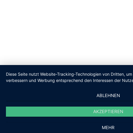
Diese Seite nutzt Website-Tracking-Technologien von Dritten, um 
verbessern und Werbung entsprechend den Interessen der Nutze
ABLEHNEN
AKZEPTIEREN
MEHR