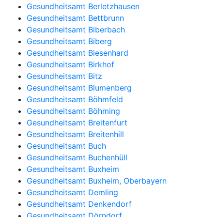
Gesundheitsamt Berletzhausen
Gesundheitsamt Bettbrunn
Gesundheitsamt Biberbach
Gesundheitsamt Biberg
Gesundheitsamt Biesenhard
Gesundheitsamt Birkhof
Gesundheitsamt Bitz
Gesundheitsamt Blumenberg
Gesundheitsamt Böhmfeld
Gesundheitsamt Böhming
Gesundheitsamt Breitenfurt
Gesundheitsamt Breitenhill
Gesundheitsamt Buch
Gesundheitsamt Buchenhüll
Gesundheitsamt Buxheim
Gesundheitsamt Buxheim, Oberbayern
Gesundheitsamt Demling
Gesundheitsamt Denkendorf
Gesundheitsamt Dörndorf