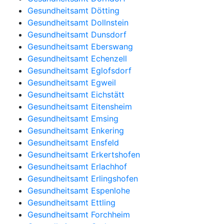
Gesundheitsamt Dötting
Gesundheitsamt Dollnstein
Gesundheitsamt Dunsdorf
Gesundheitsamt Eberswang
Gesundheitsamt Echenzell
Gesundheitsamt Eglofsdorf
Gesundheitsamt Egweil
Gesundheitsamt Eichstätt
Gesundheitsamt Eitensheim
Gesundheitsamt Emsing
Gesundheitsamt Enkering
Gesundheitsamt Ensfeld
Gesundheitsamt Erkertshofen
Gesundheitsamt Erlachhof
Gesundheitsamt Erlingshofen
Gesundheitsamt Espenlohe
Gesundheitsamt Ettling
Gesundheitsamt Forchheim