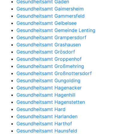
Gesundheitsamt Gaden
Gesundheitsamt Gaimersheim
Gesundheitsamt Gammersfeld
Gesundheitsamt Gelbelsee
Gesundheitsamt Gemeinde Lenting
Gesundheitsamt Grampersdorf
Gesundheitsamt Grashausen
Gesundheitsamt Grösdorf
Gesundheitsamt Groppenhof
Gesundheitsamt Großmehring
Gesundheitsamt Großnottersdorf
Gesundheitsamt Gungolding
Gesundheitsamt Hagenacker
Gesundheitsamt Hagenhill
Gesundheitsamt Hagenstetten
Gesundheitsamt Hard
Gesundheitsamt Harlanden
Gesundheitsamt Harthof
Gesundheitsamt Haunsfeld