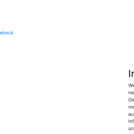
nebeck
I
We
na
Ge
me
au
In
un