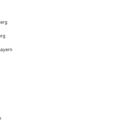
berg
erg
Bayern
n