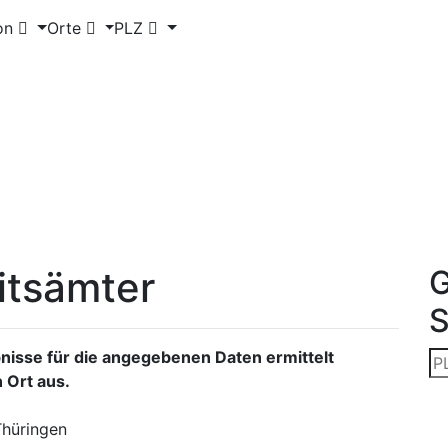
on
Orte
PLZ
itsämter
G
isse für die angegebenen Daten ermittelt
 Ort aus.
Thüringen