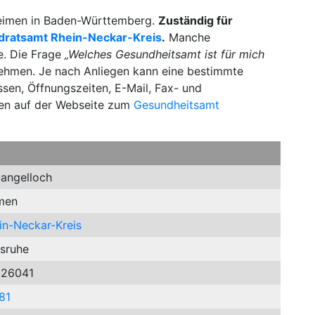
 Leimen in Baden-Württemberg.
Zuständig für
dratsamt Rhein-Neckar-Kreis
.
Manche
e. Die Frage
„Welches Gesundheitsamt ist für mich
tnehmen. Je nach Anliegen kann eine bestimmte
essen, Öffnungszeiten, E-Mail, Fax- und
en auf der Webseite zum
Gesundheitsamt
angelloch
men
in-Neckar-Kreis
lsruhe
26041
81