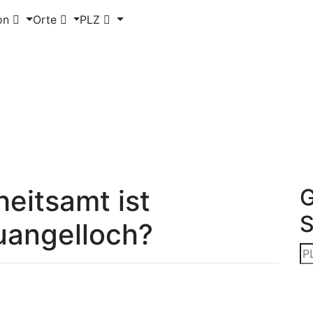
on
Orte
PLZ
eitsamt ist
G
uangelloch?