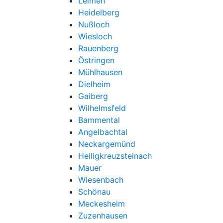
Leimen
Heidelberg
Nußloch
Wiesloch
Rauenberg
Östringen
Mühlhausen
Dielheim
Gaiberg
Wilhelmsfeld
Bammental
Angelbachtal
Neckargemünd
Heiligkreuzsteinach
Mauer
Wiesenbach
Schönau
Meckesheim
Zuzenhausen