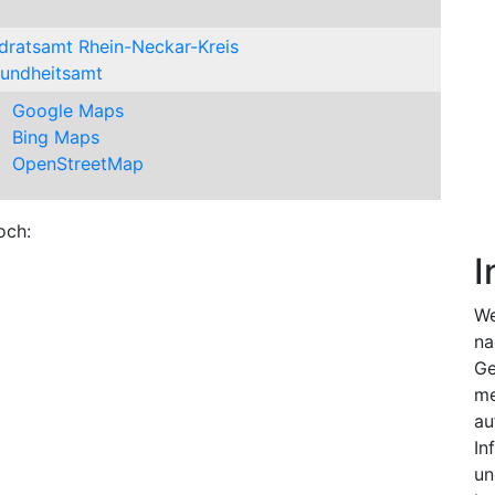
dratsamt Rhein-Neckar-Kreis
undheitsamt
Google Maps
Bing Maps
OpenStreetMap
och:
I
We
na
Ge
me
au
In
un