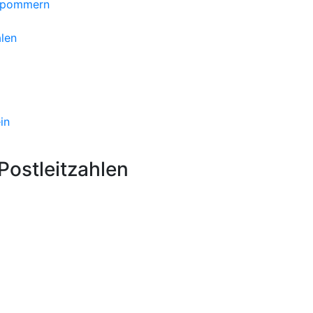
orpommern
len
in
ostleitzahlen