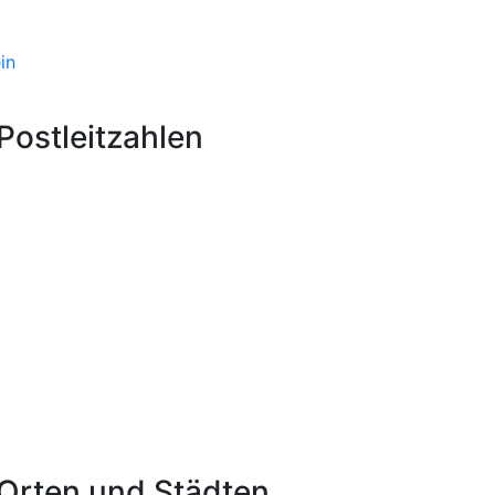
in
ostleitzahlen
Orten und Städten