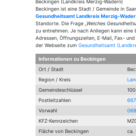
Beckingen (Landkreis Merzig-Wadern)
Beckingen ist eine Stadt / Gemeinde in Saa
Gesundheitsamt Landkreis Merzig-Wade
Standorte. Die Frage
„Welches Gesundheitsa
zu entnehmen. Je nach Anliegen kann eine b
Adressen, Öffnungszeiten, E-Mail, Fax- un
der Webseite zum
Gesundheitsamt (Landkr
Informationen zu Beckingen
Ort / Stadt
Bec
Region / Kreis
Lan
Gemeindeschlüssel
100
Postleitzahlen
667
Vorwahl
06
KFZ-Kennzeichen
MZ
Fläche von Beckingen
ca.