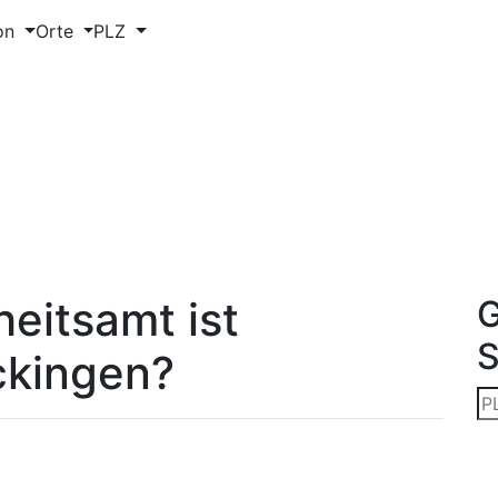
on
Orte
PLZ
eitsamt ist
G
ckingen?