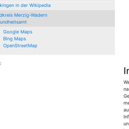
kingen in der Wikipedia
dkreis Merzig-Wadern
undheitsamt
Google Maps
Bing Maps
OpenStreetMap
:
I
We
na
Ge
me
au
In
un