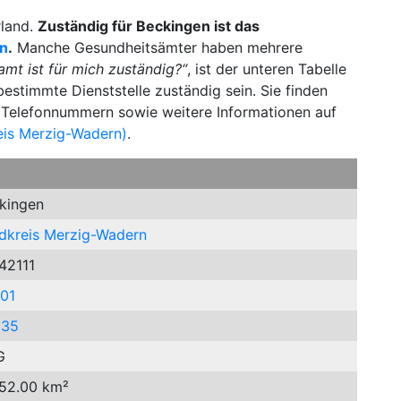
rland.
Zuständig für Beckingen ist das
rn
.
Manche Gesundheitsämter haben mehrere
mt ist für mich zuständig?“
, ist der unteren Tabelle
estimmte Dienststelle zuständig sein. Sie finden
d Telefonnummern sowie weitere Informationen auf
eis Merzig-Wadern)
.
kingen
dkreis Merzig-Wadern
42111
01
835
G
 52.00 km²