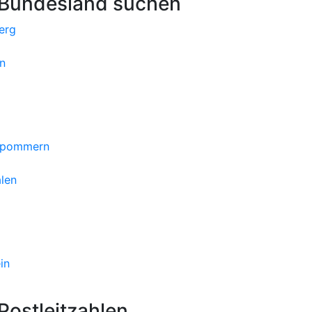
 Bundesland suchen
erg
n
orpommern
len
in
ostleitzahlen