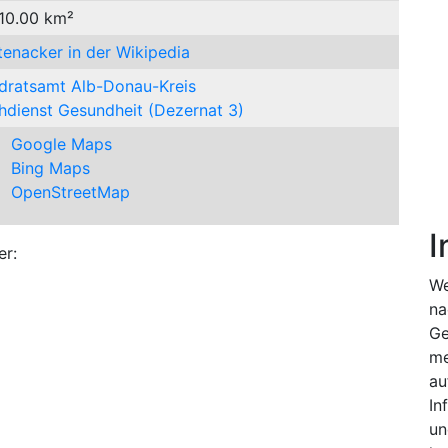
 10.00 km²
tenacker in der Wikipedia
dratsamt Alb-Donau-Kreis
hdienst Gesundheit (Dezernat 3)
Google Maps
Bing Maps
OpenStreetMap
I
er:
We
na
Ge
me
au
In
un