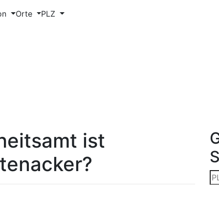
on
Orte
PLZ
eitsamt ist
G
ttenacker?