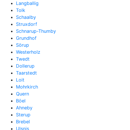
Langballig
Tolk
Schaalby
Struxdorf
Schnarup-Thumby
Grundhof
Sörup
Westerholz
Twedt
Dollerup
Taarstedt
Loit
Mohrkirch
Quern
Böel
Ahneby
Sterup
Brebel
Ulsnis