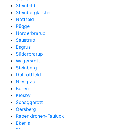
Steinfeld
Steinbergkirche
Nottfeld
Rügge
Norderbrarup
Saustrup
Esgrus
Süderbrarup
Wagersrott
Steinberg
Dollrottfeld
Niesgrau
Boren
Kiesby
Scheggerott
Oersberg
Rabenkirchen-Faulück
Ekenis