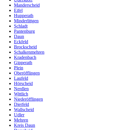
Manderscheid
Eifel
Hupperath
Minderlittgen
Schladt
Pantenburg
Daun
Eckfeld
Brockscheid
Schalkenmehren
Kradenbach
Gipperath
Plein
Oberöfflingen
Laufeld
Hörscheid
Nerdlen
Wittlich
Niederöfflingen
Dierfeld
Wallscheid
Udler
Mehren
Kreis Daun