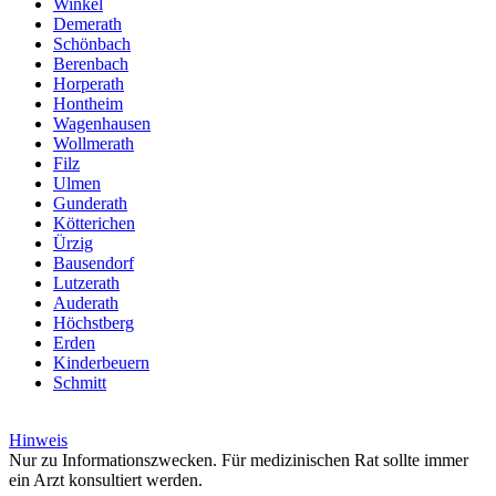
Winkel
Demerath
Schönbach
Berenbach
Horperath
Hontheim
Wagenhausen
Wollmerath
Filz
Ulmen
Gunderath
Kötterichen
Ürzig
Bausendorf
Lutzerath
Auderath
Höchstberg
Erden
Kinderbeuern
Schmitt
Hinweis
Nur zu Informationszwecken. Für medizinischen Rat sollte immer
ein Arzt konsultiert werden.