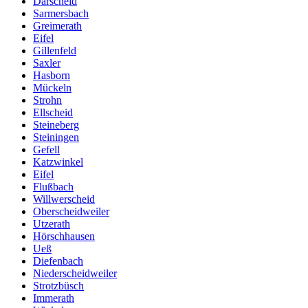
Darscheid
Sarmersbach
Greimerath
Eifel
Gillenfeld
Saxler
Hasborn
Mückeln
Strohn
Ellscheid
Steineberg
Steiningen
Gefell
Katzwinkel
Eifel
Flußbach
Willwerscheid
Oberscheidweiler
Utzerath
Hörschhausen
Ueß
Diefenbach
Niederscheidweiler
Strotzbüsch
Immerath