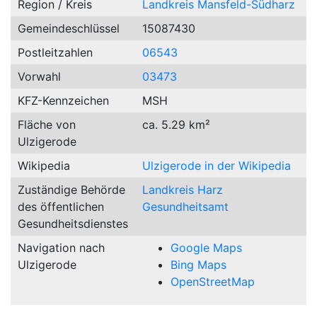
Region / Kreis
Landkreis Mansfeld-Südharz
Gemeindeschlüssel
15087430
Postleitzahlen
06543
Vorwahl
03473
KFZ-Kennzeichen
MSH
Fläche von
ca. 5.29 km²
Ulzigerode
Wikipedia
Ulzigerode in der Wikipedia
Zuständige Behörde
Landkreis Harz
des öffentlichen
Gesundheitsamt
Gesundheitsdienstes
Navigation nach
Google Maps
Ulzigerode
Bing Maps
OpenStreetMap