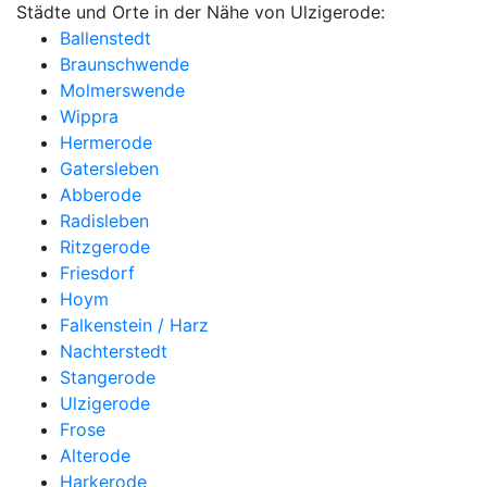
Städte und Orte in der Nähe von Ulzigerode:
Ballenstedt
Braunschwende
Molmerswende
Wippra
Hermerode
Gatersleben
Abberode
Radisleben
Ritzgerode
Friesdorf
Hoym
Falkenstein / Harz
Nachterstedt
Stangerode
Ulzigerode
Frose
Alterode
Harkerode