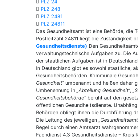
PLZ 24
PLZ 248
PLZ 2481
PLZ 24811
Das Gesundheitsamt ist eine Behörde, die Te
Postleitzahl 24811 liegt die Zuständigkeit b
Gesundheitsdienste)
Den Gesundheitsämter
verwaltungstechnische Aufgaben zu. Die Au
der staatlichen Aufgaben ist in Deutschla
In Deutschland gibt es sowohl staatliche,
Gesundheitsbehörden. Kommunale Gesundhe
Gesundheit“
umbenannt und heißen daher gg
Umbenennung in
„Abteilung Gesundheit“
,
„S
Gesundheitsbehörde“
beruht auf den geset
öffentlichen Gesundheitsdienste. Unabhäng
Behörden obliegt ihnen die Durchführung d
Die Leitung des jeweiligen
„Gesundheitsamt
Regel durch einen Amtsarzt wahrgenommen. 
Fachdienst 4.3 Gesundheitsdienste – Kreis