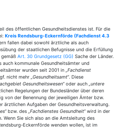
il des öffentlichen Gesundheitsdienstes ist. Für die
ei:
Kreis Rendsburg-Eckernförde (Fachdienst 4.3
n fallen dabei sowohl ärztliche als auch
sübung der staatlichen Befugnisse und die Erfüllung
nd gemäß
Art. 30 Grundgesetz (GG)
Sache der Länder.
 als auch kommunale Gesundheitsämter und
itsämter wurden seit 2001 in
„Fachdienst
f. nicht mehr
„Gesundheitsamt“
. Diese
achgebiet Gesundheitswesen“
oder auch
„untere
zlichen Regelungen der Bundesländer über deren
ig von der Benennung der jeweiligen Ämter bzw.
er ärztlichen Aufgaben der Gesundheitsverwaltung.
es“
bzw. des
„Fachdienstes Gesundheit“
wird in der
Wenn Sie sich also an die Amtsleitung des
 Rendsburg-Eckernförde wenden wollen, ist im