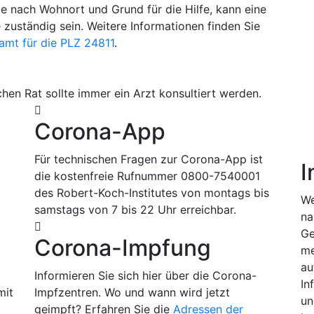
Je nach Wohnort und Grund für die Hilfe, kann eine
e zuständig sein. Weitere Informationen finden Sie
amt für die PLZ 24811
.
hen Rat sollte immer ein Arzt konsultiert werden.
Corona-App
Für technischen Fragen zur Corona-App ist
I
die kostenfreie Rufnummer 0800-7540001
des Robert-Koch-Institutes von montags bis
We
samstags von 7 bis 22 Uhr erreichbar.
na
Ge
Corona-Impfung
me
m
au
Informieren Sie sich hier über die Corona-
In
mit
Impfzentren. Wo und wann wird jetzt
un
geimpft? Erfahren Sie die
Adressen der