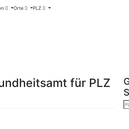
on
Orte
PLZ
undheitsamt für PLZ
G