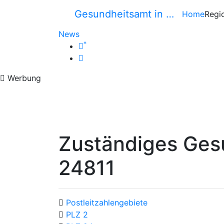
Gesundheitsamt in …
Home
Regi
News
*
Werbung
Zuständiges Ges
24811
Postleitzahlengebiete
PLZ 2