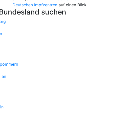
Deutschen Impfzentren
auf einen Blick.
 Bundesland suchen
erg
n
orpommern
len
in