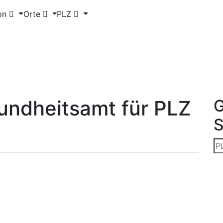
on
Orte
PLZ
undheitsamt für PLZ
G