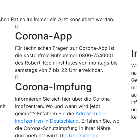
hen Rat sollte immer ein Arzt konsultiert werden.
Corona-App
Für technischen Fragen zur Corona-App ist
I
die kostenfreie Rufnummer 0800-7540001
des Robert-Koch-Institutes von montags bis
We
samstags von 7 bis 22 Uhr erreichbar.
na
Ge
Corona-Impfung
me
m
au
Informieren Sie sich hier über die Corona-
In
mit
Impfzentren. Wo und wann wird jetzt
un
geimpft? Erfahren Sie die
Adressen der
ke
Impfzentren in Deutschland
. Erfahren Sie, wo
.
die Corona-Schutzimpfung in Ihrer Nähre
durchgeführt wird. Die
Übersicht der