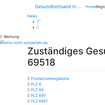
Gesundheitsamt in …
Home
Regi
News
*
Werbung
Zuständiges Ges
69518
Postleitzahlengebiete
PLZ 6
PLZ 69
PLZ 695
PLZ 6951