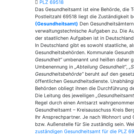
PLZ 69518
Das Gesundheitsamt ist eine Behörde, die Te
Postleitzahl 69518 liegt die Zuständigkeit b
(Gesundheitsamt)
Den Gesundheitsämtern f
verwaltungstechnische Aufgaben zu. Die Au
der staatlichen Aufgaben ist in Deutschla
In Deutschland gibt es sowohl staatliche,
Gesundheitsbehörden. Kommunale Gesundhe
Gesundheit“
umbenannt und heißen daher gg
Umbenennung in
„Abteilung Gesundheit“
,
„S
Gesundheitsbehörde“
beruht auf den geset
öffentlichen Gesundheitsdienste. Unabhäng
Behörden obliegt ihnen die Durchführung d
Die Leitung des jeweiligen
„Gesundheitsamt
Regel durch einen Amtsarzt wahrgenommen. 
Gesundheitsamt – Kreisausschuss Kreis Berg
Ihr Ansprechpartner. Je nach Wohnort und Gr
bzw. Außenstelle für Sie zuständig sein. We
zuständigen Gesundheitsamt für die PLZ 6