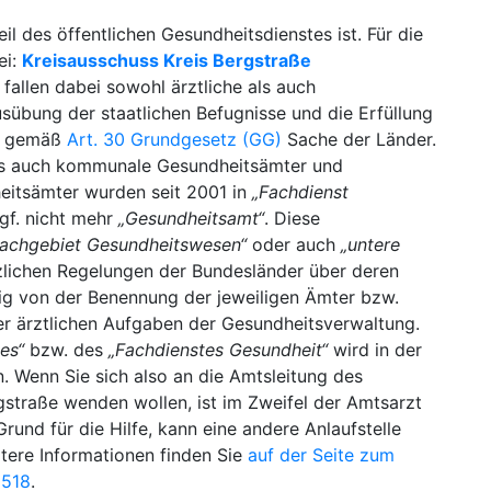
il des öffentlichen Gesundheitsdienstes ist. Für die
ei:
Kreisausschuss Kreis Bergstraße
allen dabei sowohl ärztliche als auch
sübung der staatlichen Befugnisse und die Erfüllung
nd gemäß
Art. 30 Grundgesetz (GG)
Sache der Länder.
 als auch kommunale Gesundheitsämter und
itsämter wurden seit 2001 in
„Fachdienst
f. nicht mehr
„Gesundheitsamt“
. Diese
achgebiet Gesundheitswesen“
oder auch
„untere
zlichen Regelungen der Bundesländer über deren
ig von der Benennung der jeweiligen Ämter bzw.
er ärztlichen Aufgaben der Gesundheitsverwaltung.
es“
bzw. des
„Fachdienstes Gesundheit“
wird in der
Wenn Sie sich also an die Amtsleitung des
straße wenden wollen, ist im Zweifel der Amtsarzt
und für die Hilfe, kann eine andere Anlaufstelle
itere Informationen finden Sie
auf der Seite zum
9518
.