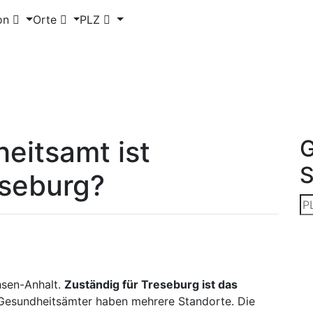
on
Orte
PLZ
eitsamt ist
G
eseburg?
hsen-Anhalt.
Zuständig für Treseburg ist das
esundheitsämter haben mehrere Standorte. Die