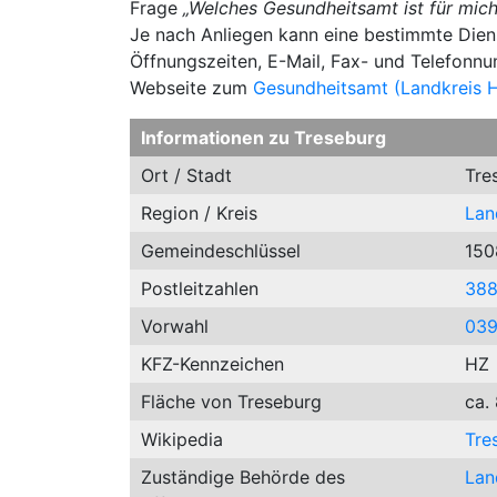
Frage
„Welches Gesundheitsamt ist für mich
Je nach Anliegen kann eine bestimmte Dienst
Öffnungszeiten, E-Mail, Fax- und Telefonn
Webseite zum
Gesundheitsamt (Landkreis 
Informationen zu Treseburg
Ort / Stadt
Tre
Region / Kreis
Lan
Gemeindeschlüssel
150
Postleitzahlen
38
Vorwahl
03
KFZ-Kennzeichen
HZ
Fläche von Treseburg
ca.
Wikipedia
Tre
Zuständige Behörde des
Lan