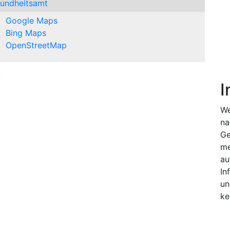
undheitsamt
Google Maps
Bing Maps
OpenStreetMap
:
I
We
na
Ge
me
au
In
un
ke