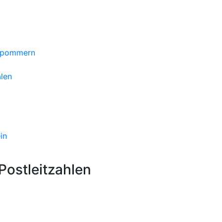
orpommern
len
in
ostleitzahlen