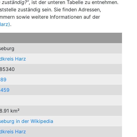
 zuständig?“
, ist der unteren Tabelle zu entnehmen.
stelle zuständig sein. Sie finden Adressen,
ummern sowie weitere Informationen auf der
Harz)
.
seburg
dkreis Harz
85340
889
9459
 8.91 km²
seburg in der Wikipedia
dkreis Harz