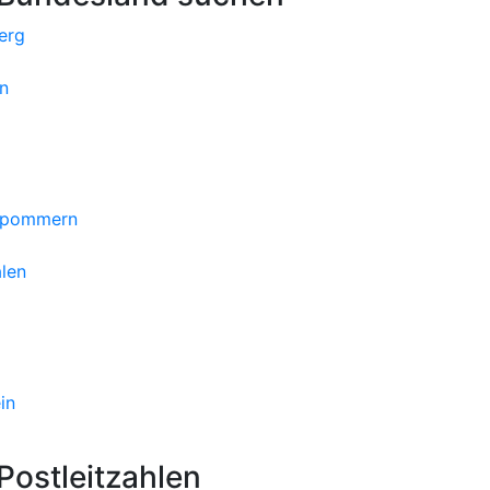
erg
n
orpommern
len
in
ostleitzahlen