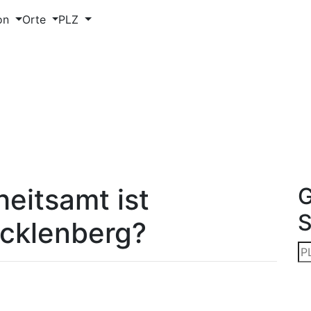
on
Orte
PLZ
eitsamt ist
G
ecklenberg?