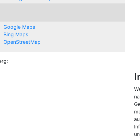
Google Maps
Bing Maps
OpenStreetMap
erg:
I
We
na
Ge
me
au
In
un