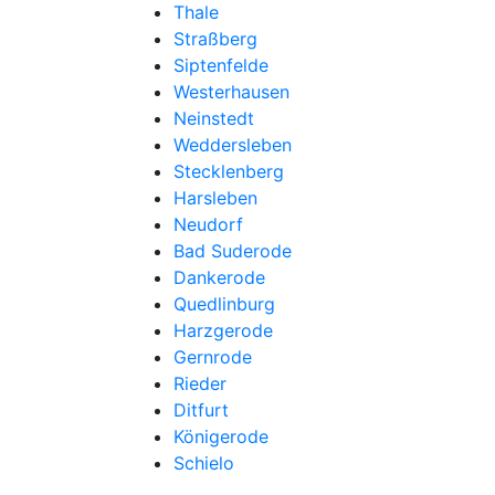
Thale
Straßberg
Siptenfelde
Westerhausen
Neinstedt
Weddersleben
Stecklenberg
Harsleben
Neudorf
Bad Suderode
Dankerode
Quedlinburg
Harzgerode
Gernrode
Rieder
Ditfurt
Königerode
Schielo