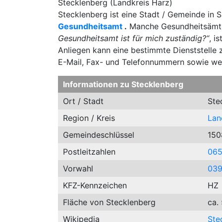
Stecklenberg (Landkreis Harz)
Stecklenberg ist eine Stadt / Gemeinde in 
Gesundheitsamt
.
Manche Gesundheitsämte
Gesundheitsamt ist für mich zuständig?“
, i
Anliegen kann eine bestimmte Dienststelle z
E-Mail, Fax- und Telefonnummern sowie we
Informationen zu Stecklenberg
Ort / Stadt
Ste
Region / Kreis
Lan
Gemeindeschlüssel
150
Postleitzahlen
06
Vorwahl
03
KFZ-Kennzeichen
HZ
Fläche von Stecklenberg
ca.
Wikipedia
Ste