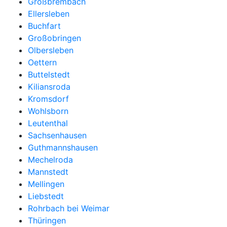
Großbrembach
Ellersleben
Buchfart
Großobringen
Olbersleben
Oettern
Buttelstedt
Kiliansroda
Kromsdorf
Wohlsborn
Leutenthal
Sachsenhausen
Guthmannshausen
Mechelroda
Mannstedt
Mellingen
Liebstedt
Rohrbach bei Weimar
Thüringen