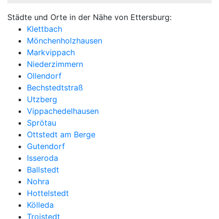
Städte und Orte in der Nähe von Ettersburg:
Klettbach
Mönchenholzhausen
Markvippach
Niederzimmern
Ollendorf
Bechstedtstraß
Utzberg
Vippachedelhausen
Sprötau
Ottstedt am Berge
Gutendorf
Isseroda
Ballstedt
Nohra
Hottelstedt
Kölleda
Troistedt