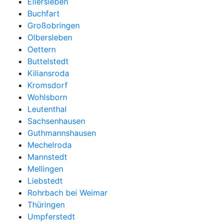
Ellersleben
Buchfart
Großobringen
Olbersleben
Oettern
Buttelstedt
Kiliansroda
Kromsdorf
Wohlsborn
Leutenthal
Sachsenhausen
Guthmannshausen
Mechelroda
Mannstedt
Mellingen
Liebstedt
Rohrbach bei Weimar
Thüringen
Umpferstedt