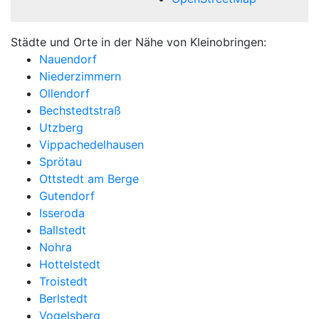
Städte und Orte in der Nähe von Kleinobringen:
Nauendorf
Niederzimmern
Ollendorf
Bechstedtstraß
Utzberg
Vippachedelhausen
Sprötau
Ottstedt am Berge
Gutendorf
Isseroda
Ballstedt
Nohra
Hottelstedt
Troistedt
Berlstedt
Vogelsberg