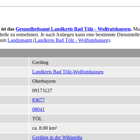
 ist das
Gesundheitsamt Landkreis Bad Tölz - Wolfratshausen
.
Man
Tabelle zu entnehmen. Je nach Anliegen kann eine bestimmte Dienststell
 zum
Landratsamt (Landkreis Bad Tölz - Wolfratshausen)
.
Greiling
Landkreis Bad Tölz-Wolfratshausen
Oberbayern
09173127
83677
08041
TÖL
ca. 8.00 km²
Greiling in der Wikipedia