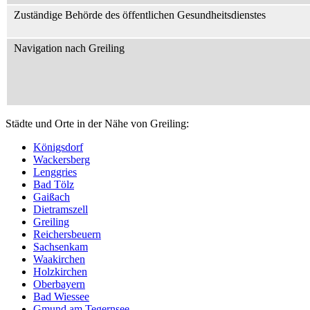
Zuständige Behörde des öffentlichen Gesundheitsdienstes
Navigation nach Greiling
Städte und Orte in der Nähe von Greiling:
Königsdorf
Wackersberg
Lenggries
Bad Tölz
Gaißach
Dietramszell
Greiling
Reichersbeuern
Sachsenkam
Waakirchen
Holzkirchen
Oberbayern
Bad Wiessee
Gmund am Tegernsee