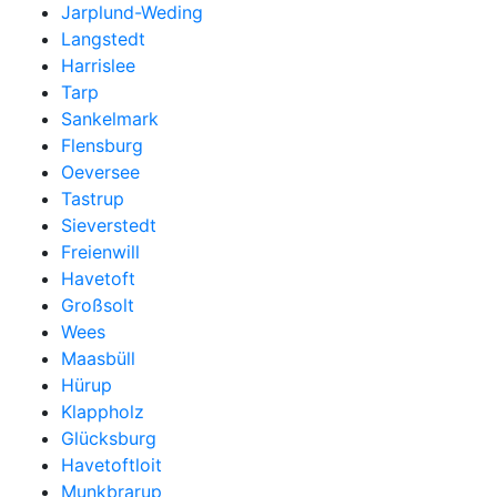
Jarplund-Weding
Langstedt
Harrislee
Tarp
Sankelmark
Flensburg
Oeversee
Tastrup
Sieverstedt
Freienwill
Havetoft
Großsolt
Wees
Maasbüll
Hürup
Klappholz
Glücksburg
Havetoftloit
Munkbrarup