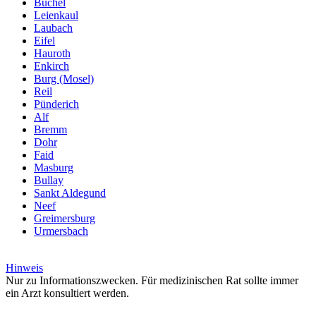
Büchel
Leienkaul
Laubach
Eifel
Hauroth
Enkirch
Burg (Mosel)
Reil
Pünderich
Alf
Bremm
Dohr
Faid
Masburg
Bullay
Sankt Aldegund
Neef
Greimersburg
Urmersbach
Hinweis
Nur zu Informationszwecken. Für medizinischen Rat sollte immer
ein Arzt konsultiert werden.