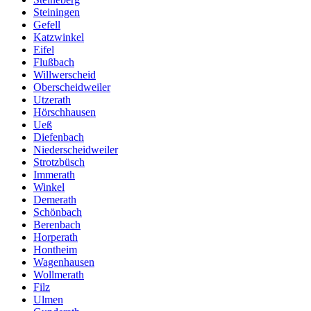
Steiningen
Gefell
Katzwinkel
Eifel
Flußbach
Willwerscheid
Oberscheidweiler
Utzerath
Hörschhausen
Ueß
Diefenbach
Niederscheidweiler
Strotzbüsch
Immerath
Winkel
Demerath
Schönbach
Berenbach
Horperath
Hontheim
Wagenhausen
Wollmerath
Filz
Ulmen