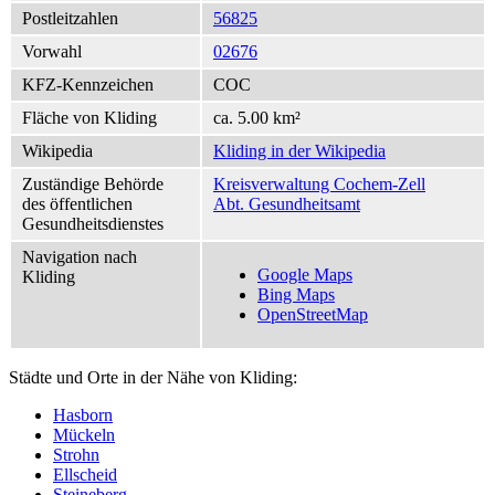
Postleitzahlen
56825
Vorwahl
02676
KFZ-Kennzeichen
COC
Fläche von Kliding
ca. 5.00 km²
Wikipedia
Kliding in der Wikipedia
Zuständige Behörde
Kreisverwaltung Cochem-Zell
des öffentlichen
Abt. Gesundheitsamt
Gesundheitsdienstes
Navigation nach
Google Maps
Kliding
Bing Maps
OpenStreetMap
Städte und Orte in der Nähe von Kliding:
Hasborn
Mückeln
Strohn
Ellscheid
Steineberg