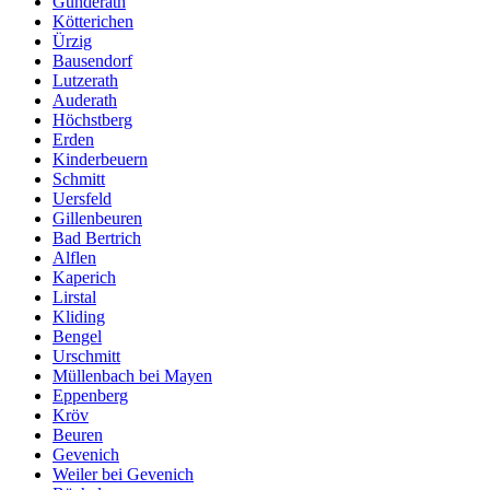
Gunderath
Kötterichen
Ürzig
Bausendorf
Lutzerath
Auderath
Höchstberg
Erden
Kinderbeuern
Schmitt
Uersfeld
Gillenbeuren
Bad Bertrich
Alflen
Kaperich
Lirstal
Kliding
Bengel
Urschmitt
Müllenbach bei Mayen
Eppenberg
Kröv
Beuren
Gevenich
Weiler bei Gevenich