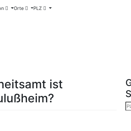
on
Orte
PLZ
eitsamt ist
G
ulußheim?