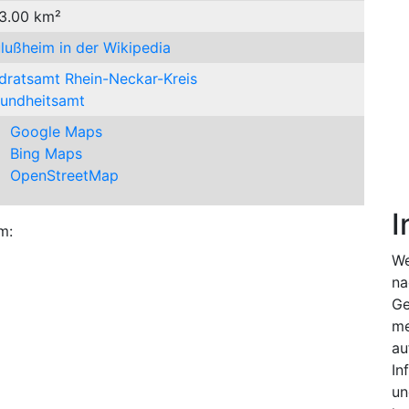
 3.00 km²
lußheim in der Wikipedia
dratsamt Rhein-Neckar-Kreis
undheitsamt
Google Maps
Bing Maps
OpenStreetMap
I
m:
We
na
Ge
me
au
In
un