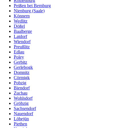
Rothenburg
Peißen bei Bernburg
Nienburg (Saale)
Könnern
Wedlitz
Dößel
Baalberge
Latdorf
Wiendorf
Preußlitz
Edlau
Poley
Gerbitz
Gerlebogk
Domnitz
Cörmigk
Pobzig
Biendorf
Zuchau
Wohlsdorf
Gröbzig
Sachsendorf
Nauendorf
Löbejün
Piethen