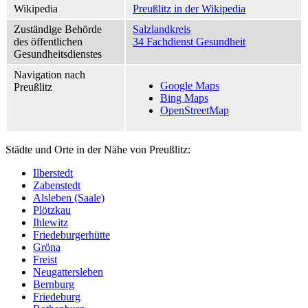
Wikipedia
Preußlitz in der Wikipedia
Zuständige Behörde
Salzlandkreis
des öffentlichen
34 Fachdienst Gesundheit
Gesundheitsdienstes
Navigation nach
Google Maps
Preußlitz
Bing Maps
OpenStreetMap
Städte und Orte in der Nähe von Preußlitz:
Ilberstedt
Zabenstedt
Alsleben (Saale)
Plötzkau
Ihlewitz
Friedeburgerhütte
Gröna
Freist
Neugattersleben
Bernburg
Friedeburg