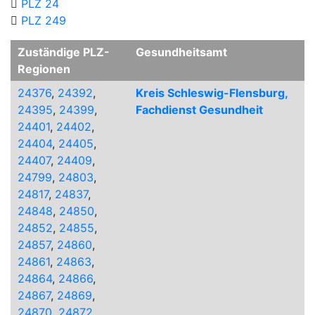
PLZ 24
PLZ 249
Zuständige PLZ-
Gesundheitsamt
Regionen
24376
,
24392
,
Kreis Schleswig-Flensburg,
24395
,
24399
,
Fachdienst Gesundheit
24401
,
24402
,
24404
,
24405
,
24407
,
24409
,
24799
,
24803
,
24817
,
24837
,
24848
,
24850
,
24852
,
24855
,
24857
,
24860
,
24861
,
24863
,
24864
,
24866
,
24867
,
24869
,
24870
,
24872
,