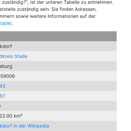
 zuständig?“
, ist der unteren Tabelle zu entnehmen.
stelle zuständig sein. Sie finden Adressen,
ummern sowie weitere Informationen auf der
Stade)
.
kdorf
dkreis Stade
eburg
359006
43
67
D
 22.00 km²
kdorf in der Wikipedia