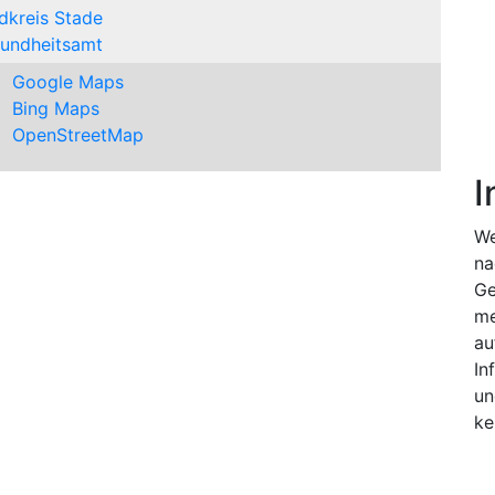
dkreis Stade
undheitsamt
Google Maps
Bing Maps
OpenStreetMap
I
We
na
Ge
me
au
In
un
ke